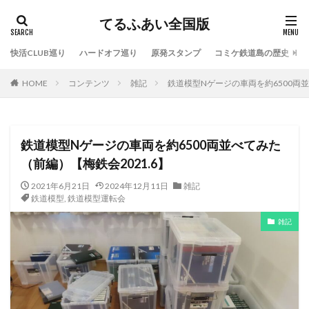
てるふあい全国版
快活CLUB巡り
ハードオフ巡り
原発スタンプ
コミケ鉄道島の歴史
HOME
コンテンツ
雑記
鉄道模型Nゲージの車両を約6500両並
鉄道模型Nゲージの車両を約6500両並べてみた
（前編）【梅鉄会2021.6】
2021年6月21日
2024年12月11日
雑記
鉄道模型
,
鉄道模型運転会
雑記