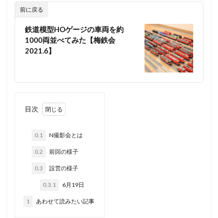
前に戻る
鉄道模型HOゲージの車両を約
1000両並べてみた【梅鉄会
2021.6】
目次
0.1
N撮影会とは
0.2
前回の様子
0.3
設営の様子
0.3.1
6月19日
1
あわせて読みたい記事