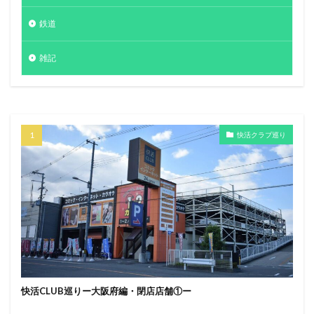
鉄道
雑記
快活クラブ巡り
快活CLUB巡りー大阪府編・閉店店舗①ー