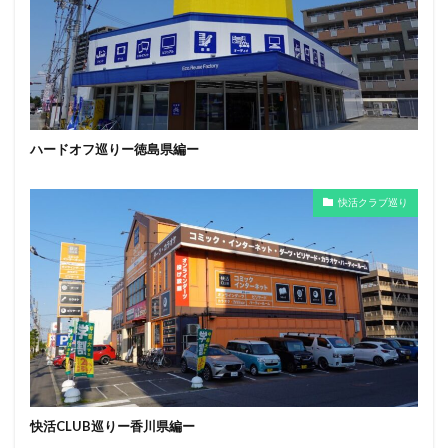
ハードオフ巡りー徳島県編ー
快活クラブ巡り
快活CLUB巡りー香川県編ー