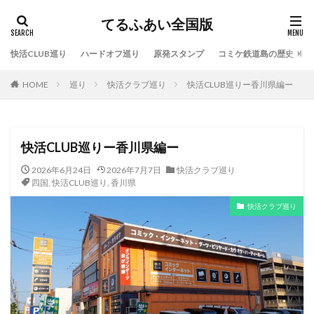
てるふあい全国版
快活CLUB巡り
ハードオフ巡り
原発スタンプ
コミケ鉄道島の歴史
HOME
巡り
快活クラブ巡り
快活CLUB巡りー香川県編ー
快活CLUB巡りー香川県編ー
2026年6月24日
2026年7月7日
快活クラブ巡り
四国
,
快活CLUB巡り
,
香川県
快活クラブ巡り