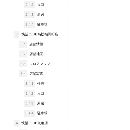
2.4.2
入口
2.4.3
周辺
2.4.4
駐車場
3
快活CLUB高松福岡町店
3.1
店舗情報
3.2
店舗地図
3.3
フロアマップ
3.4
店舗写真
3.4.1
外観
3.4.2
入口
3.4.3
周辺
3.4.4
駐車場
4
快活CLUB丸亀店