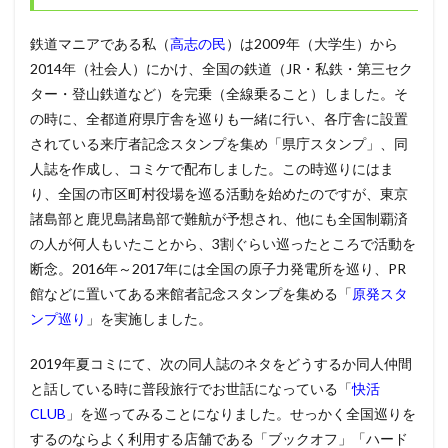
鉄道マニアである私（
高志の民
）は2009年（大学生）から
2014年（社会人）にかけ、全国の鉄道（JR・私鉄・第三セク
ター・登山鉄道など）を完乗（全線乗ること）しました。そ
の時に、全都道府県庁舎を巡りも一緒に行い、各庁舎に設置
されている来庁者記念スタンプを集め「県庁スタンプ」、同
人誌を作成し、コミケで配布しました。この時巡りにはま
り、全国の市区町村役場を巡る活動を始めたのですが、東京
諸島部と鹿児島諸島部で難航が予想され、他にも全国制覇済
の人が何人もいたことから、3割ぐらい巡ったところで活動を
断念。2016年～2017年には全国の原子力発電所を巡り、PR
館などに置いてある来館者記念スタンプを集める「
原発スタ
ンプ巡り
」を実施しました。
2019年夏コミにて、次の同人誌のネタをどうするか同人仲間
と話している時に普段旅行でお世話になっている「
快活
CLUB
」を巡ってみることになりました。せっかく全国巡りを
するのならよく利用する店舗である「ブックオフ」「ハード