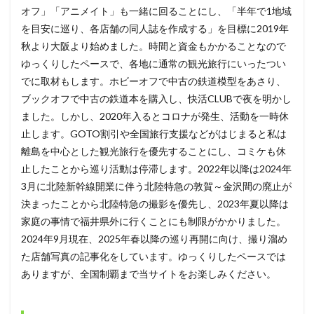
オフ」「アニメイト」も一緒に回ることにし、「半年で1地域
を目安に巡り、各店舗の同人誌を作成する」を目標に2019年
秋より大阪より始めました。時間と資金もかかることなので
ゆっくりしたペースで、各地に通常の観光旅行にいったつい
でに取材もします。ホビーオフで中古の鉄道模型をあさり、
ブックオフで中古の鉄道本を購入し、快活CLUBで夜を明かし
ました。しかし、2020年入るとコロナが発生、活動を一時休
止します。GOTO割引や全国旅行支援などがはじまると私は
離島を中心とした観光旅行を優先することにし、コミケも休
止したことから巡り活動は停滞します。2022年以降は2024年
3月に北陸新幹線開業に伴う北陸特急の敦賀～金沢間の廃止が
決まったことから北陸特急の撮影を優先し、2023年夏以降は
家庭の事情で福井県外に行くことにも制限がかかりました。
2024年9月現在、2025年春以降の巡り再開に向け、撮り溜め
た店舗写真の記事化をしています。ゆっくりしたペースでは
ありますが、全国制覇まで当サイトをお楽しみください。