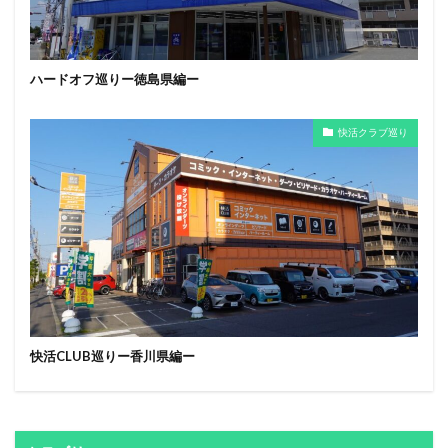
ハードオフ巡りー徳島県編ー
快活クラブ巡り
快活CLUB巡りー香川県編ー