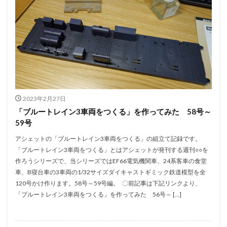
2023年2月27日
「ブルートレイン3車両をつくる」を作ってみた 58号～
59号
アシェットの「ブルートレイン3車両をつくる」の組立て記録です。
「ブルートレイン3車両をつくる」とはアシェットが発刊する週刊○○を
作ろうシリーズで、当シリーズではEF66電気機関車、24系客車の食堂
車、B寝台車の3車両の1/32サイズダイキャストギミック鉄道模型を全
120号かけ作ります。58号～59号編。 〇前記事は下記リンクより、
「ブルートレイン3車両をつくる」を作ってみた 56号～ […]