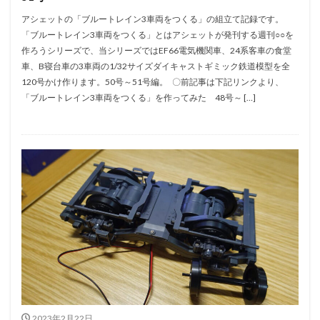
アシェットの「ブルートレイン3車両をつくる」の組立て記録です。
「ブルートレイン3車両をつくる」とはアシェットが発刊する週刊○○を
作ろうシリーズで、当シリーズではEF66電気機関車、24系客車の食堂
車、B寝台車の3車両の1/32サイズダイキャストギミック鉄道模型を全
120号かけ作ります。50号～51号編。 〇前記事は下記リンクより、
「ブルートレイン3車両をつくる」を作ってみた 48号～ […]
2023年2月22日