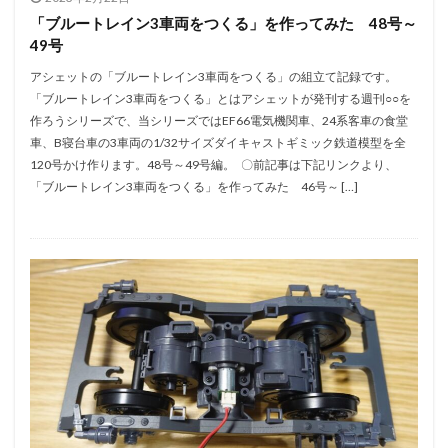
「ブルートレイン3車両をつくる」を作ってみた 48号～
49号
アシェットの「ブルートレイン3車両をつくる」の組立て記録です。
「ブルートレイン3車両をつくる」とはアシェットが発刊する週刊○○を
作ろうシリーズで、当シリーズではEF66電気機関車、24系客車の食堂
車、B寝台車の3車両の1/32サイズダイキャストギミック鉄道模型を全
120号かけ作ります。48号～49号編。 〇前記事は下記リンクより、
「ブルートレイン3車両をつくる」を作ってみた 46号～ […]