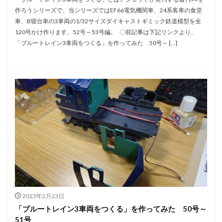
作ろうシリーズで、当シリーズではEF66電気機関車、24系客車の食堂
車、B寝台車の3車両の1/32サイズダイキャストギミック鉄道模型を全
120号かけ作ります。52号～53号編。 〇前記事は下記リンクより、
「ブルートレイン3車両をつくる」を作ってみた 50号～ […]
2023年2月23日
「ブルートレイン3車両をつくる」を作ってみた 50号～
51号