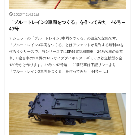
2023年2月21日
「ブルートレイン3車両をつくる」を作ってみた 46号～
47号
アシェットの「ブルートレイン3車両をつくる」の組立て記録です。
「ブルートレイン3車両をつくる」とはアシェットが発刊する週刊○○を
作ろうシリーズで、当シリーズではEF66電気機関車、24系客車の食堂
車、B寝台車の3車両の1/32サイズダイキャストギミック鉄道模型を全
120号かけ作ります。46号～47号編。 〇前記事は下記リンクより、
「ブルートレイン3車両をつくる」を作ってみた 44号～ […]