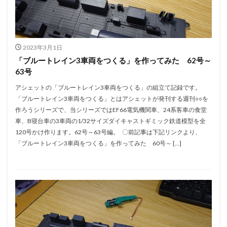
2023年3月1日
「ブルートレイン3車両をつくる」を作ってみた 62号～
63号
アシェットの「ブルートレイン3車両をつくる」の組立て記録です。
「ブルートレイン3車両をつくる」とはアシェットが発刊する週刊○○を
作ろうシリーズで、当シリーズではEF66電気機関車、24系客車の食堂
車、B寝台車の3車両の1/32サイズダイキャストギミック鉄道模型を全
120号かけ作ります。62号～63号編。 〇前記事は下記リンクより、
「ブルートレイン3車両をつくる」を作ってみた 60号～ […]