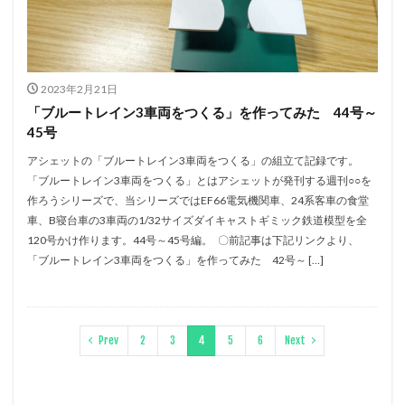
2023年2月21日
「ブルートレイン3車両をつくる」を作ってみた 44号～
45号
アシェットの「ブルートレイン3車両をつくる」の組立て記録です。
「ブルートレイン3車両をつくる」とはアシェットが発刊する週刊○○を
作ろうシリーズで、当シリーズではEF66電気機関車、24系客車の食堂
車、B寝台車の3車両の1/32サイズダイキャストギミック鉄道模型を全
120号かけ作ります。44号～45号編。 〇前記事は下記リンクより、
「ブルートレイン3車両をつくる」を作ってみた 42号～ […]
Prev
2
3
4
5
6
Next