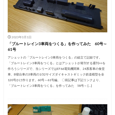
2023年3月1日
「ブルートレイン3車両をつくる」を作ってみた 60号～
61号
アシェットの「ブルートレイン3車両をつくる」の組立て記録です。
「ブルートレイン3車両をつくる」とはアシェットが発刊する週刊○○を
作ろうシリーズで、当シリーズではEF66電気機関車、24系客車の食堂
車、B寝台車の3車両の1/32サイズダイキャストギミック鉄道模型を全
120号かけ作ります。60号～61号編。 〇前記事は下記リンクより、
「ブルートレイン3車両をつくる」を作ってみた 58号～ […]