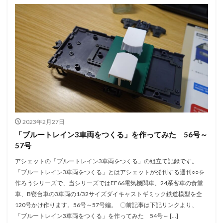
2023年2月27日
「ブルートレイン3車両をつくる」を作ってみた 56号～
57号
アシェットの「ブルートレイン3車両をつくる」の組立て記録です。
「ブルートレイン3車両をつくる」とはアシェットが発刊する週刊○○を
作ろうシリーズで、当シリーズではEF66電気機関車、24系客車の食堂
車、B寝台車の3車両の1/32サイズダイキャストギミック鉄道模型を全
120号かけ作ります。56号～57号編。 〇前記事は下記リンクより、
「ブルートレイン3車両をつくる」を作ってみた 54号～ […]